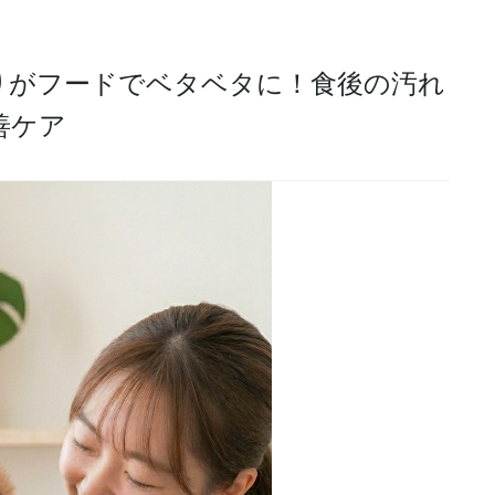
りがフードでベタベタに！食後の汚れ
善ケア