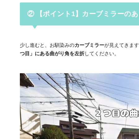
② 【ポイント1】カーブミラーの
少し進むと、お馴染みの
カーブミラー
が見えてきます
つ目」にある曲がり角を左折
してください。