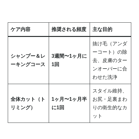
ケア内容
推奨される頻度
主な目的
抜け毛（アンダ
ーコート）の除
シャンプー＆レ
3週間〜1ヶ月に
去、皮膚のター
ーキングコース
1回
ンオーバーに合
わせた洗浄
スタイル維持、
全体カット（ト
1ヶ月〜1ヶ月半
お尻・足裏まわ
リミング）
に1回
りの衛生的なカ
ット