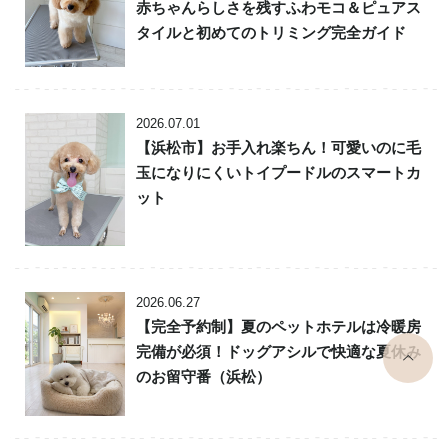
赤ちゃんらしさを残すふわモコ＆ピュアス
タイルと初めてのトリミング完全ガイド
2026.07.01
【浜松市】お手入れ楽ちん！可愛いのに毛
玉になりにくいトイプードルのスマートカ
ット
2026.06.27
【完全予約制】夏のペットホテルは冷暖房
top
完備が必須！ドッグアシルで快適な夏休み
のお留守番（浜松）