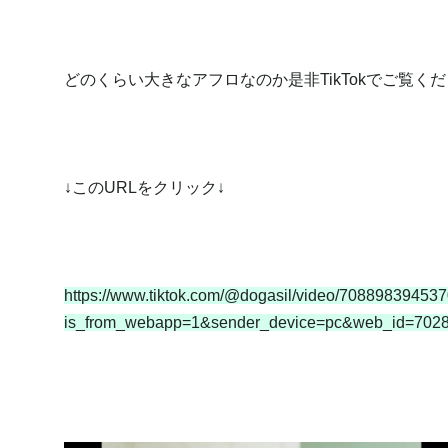
どのくらい大きなアフロなのか是非TikTokでご覧くだ
↓このURLをクリック↓
https://www.tiktok.com/@dogasil/video/70889839453
is_from_webapp=1&sender_device=pc&web_id=702