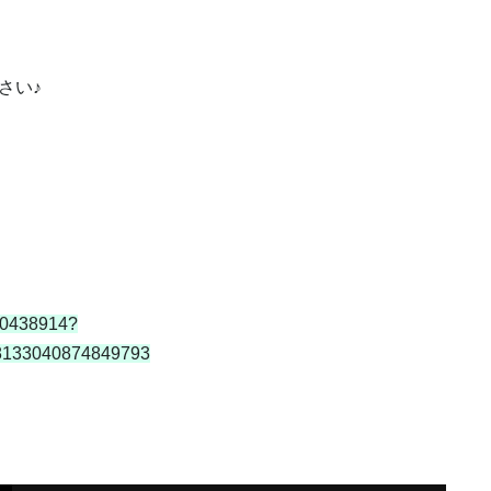
さい♪
70438914?
8133040874849793