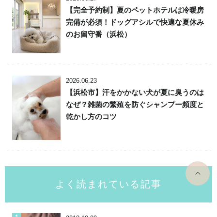
【完全予約制】夏のペットホテルは冷暖房
完備が必須！ドッグアシルで快適な夏休み
のお留守番（浜松）
2026.06.23
【浜松市】汗をかかない犬が夏に臭うのは
なぜ？雑菌の繁殖を防ぐシャンプー頻度と
乾かし方のコツ
top
よく読まれている記事