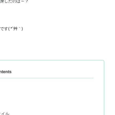
身したのは～？
( *´艸｀)
ntents
タイル